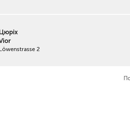
Цюріх
Vior
Löwenstrasse 2
По