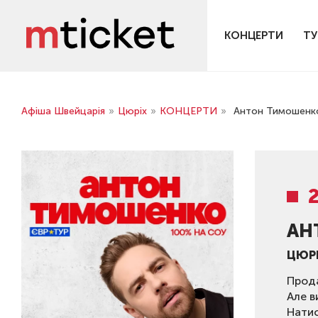
КОНЦЕРТИ
ТУ
Афіша Швейцарія
»
Цюріх
»
КОНЦЕРТИ
»
Антон Тимошенко
АН
ЦЮР
Прода
Але в
Нати