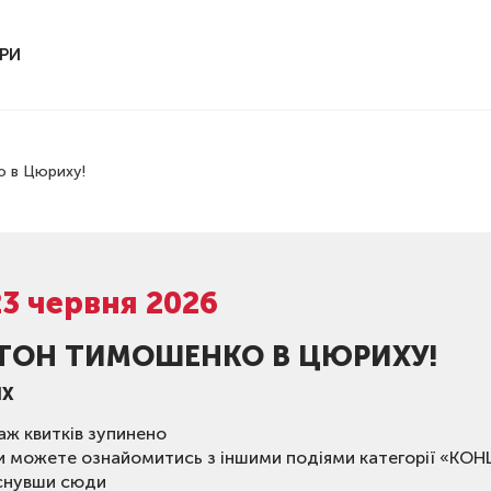
РИ
 в Цюриху!
23 червня 2026
ТОН ТИМОШЕНКО В ЦЮРИХУ!
ІХ
ж квитків зупинено
и можете ознайомитись з іншими подіями категорії «КО
снувши сюди